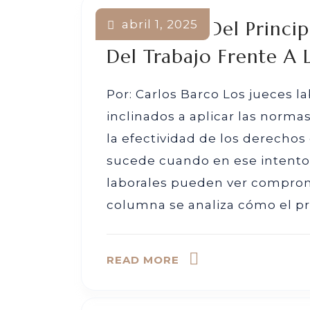
El Impacto Del Princi
abril 1, 2025
abril 1, 2025
abril 1, 2025
abril 1, 2025
abril 1, 2025
abril 1, 2025
abril 1, 2025
Del Trabajo Frente A L
Por: Carlos Barco Los jueces 
inclinados a aplicar las norm
la efectividad de los derechos 
sucede cuando en ese intento 
laborales pueden ver comprom
columna se analiza cómo el pr
READ MORE