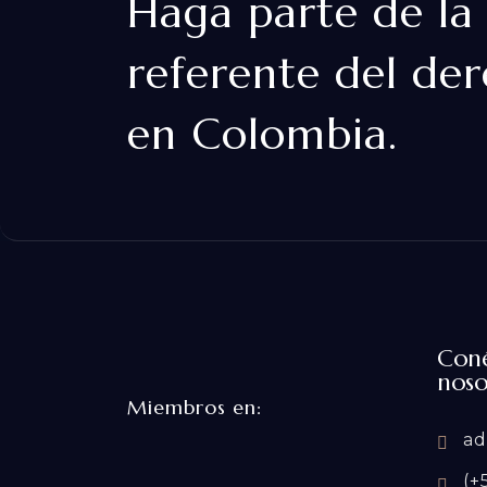
Haga parte de la
referente del der
en Colombia.
Coné
noso
Miembros en:
adm
(+