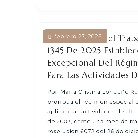
El Ministerio Del Tra
febrero 27, 2026
1345 De 2025 Estable
Excepcional Del Régi
Para Las Actividades 
Por: María Cristina Londoño Ru
prorroga el régimen especial 
aplica a las actividades de alt
de 2003, como una medida tra
resolución 6072 del 26 de di