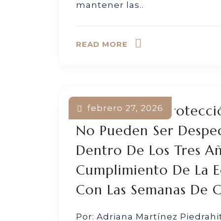
mantener las..
READ MORE
Se Amplía La Protecci
febrero 27, 2026
No Pueden Ser Desped
Dentro De Los Tres Añ
Cumplimiento De La E
Con Las Semanas De C
Por: Adriana Martínez Piedrah