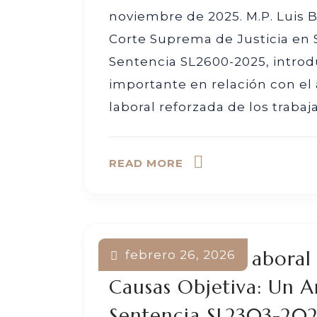
noviembre de 2025. M.P. Luis 
Corte Suprema de Justicia en 
Sentencia SL2600-2025, introd
importante en relación con el 
laboral reforzada de los traba
READ MORE
La Estabilidad Labora
febrero 26, 2026
Causas Objetiva: Un An
Sentencia SL2303-20