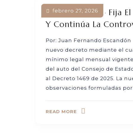
Nuevo Decreto Fija El
febrero 27, 2026
Y Continúa La Controv
Por: Juan Fernando Escandón 
nuevo decreto mediante el cual
mínimo legal mensual vigente
del auto del Consejo de Estad
al Decreto 1469 de 2025. La n
observaciones formuladas por.
READ MORE