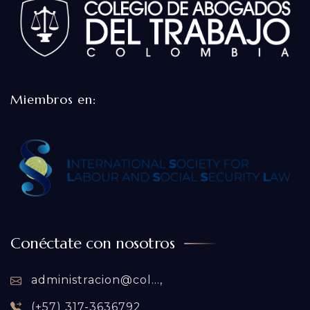
Miembros en:
Conéctate con nosotros
administracion@col...,
(+57) 317-3636792