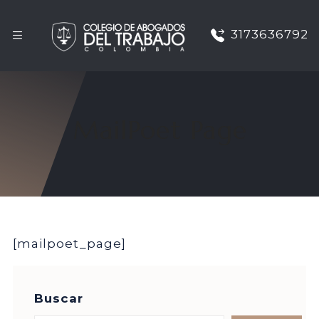
3173636792
MailPoet Page
[mailpoet_page]
Buscar