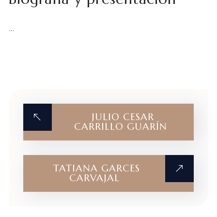
…
JULIO CESAR
CARRILLO GUARÍN
TATIANA GARCES
CARVAJAL