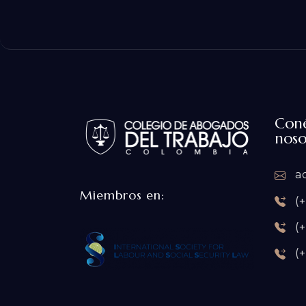
Coné
noso
ad
Miembros en:
(+
(+
(+